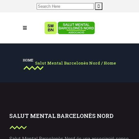
Search
for:
HOME
Salut Mental Barcelonès Nord
/
Home
SALUT MENTAL BARCELONÈS NORD
Salut Mental Barcelonès Nord és una associació sense