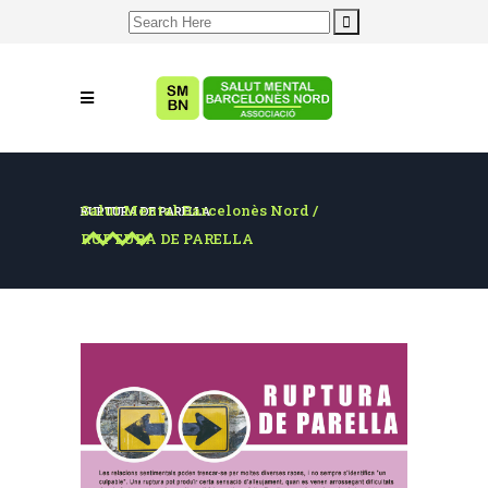
Search
for:
Salut Mental Barcelonès Nord
/
RUPTURA DE PARELLA
RUPTURA DE PARELLA