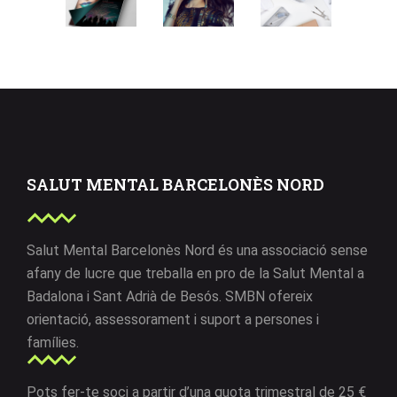
VISION
VISION
CONCISE
LOGO
LOGO
CREATIVITY
SALUT MENTAL BARCELONÈS NORD
Salut Mental Barcelonès Nord és una associació sense
afany de lucre que treballa en pro de la Salut Mental a
Badalona i Sant Adrià de Besós. SMBN ofereix
orientació, assessorament i suport a persones i
famílies.
Pots fer-te soci a partir d’una quota trimestral de 25 €