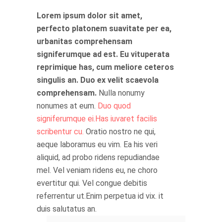
Lorem ipsum dolor sit amet,
perfecto platonem suavitate per ea,
urbanitas comprehensam
signiferumque ad est. Eu vituperata
reprimique has, cum meliore ceteros
singulis an. Duo ex velit scaevola
comprehensam.
Nulla nonumy
nonumes at eum.
Duo quod
signiferumque ei.Has iuvaret facilis
scribentur cu.
Oratio nostro ne qui,
aeque laboramus eu vim. Ea his veri
aliquid, ad probo ridens repudiandae
mel. Vel veniam ridens eu, ne choro
evertitur qui. Vel congue debitis
referrentur ut.Enim perpetua id vix. it
duis salutatus an.