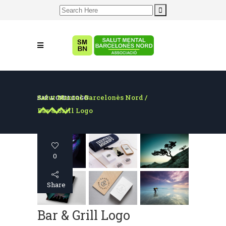
Search
for:
Salut Mental Barcelonès Nord
/
BAR & GRILL LOGO
Bar & Grill Logo
0
Share
Bar & Grill Logo