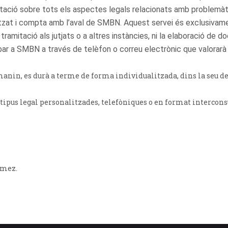
tació sobre tots els aspectes legals relacionats amb problemàti
tzat i compta amb l’aval de SMBN. Aquest servei és exclusivamen
tramitació als jutjats o a altres instàncies, ni la elaboració de
r a SMBN a través de telèfon o correu electrònic que valorarà la
manin, es durà a terme de forma individualitzada, dins la seu de
 tipus legal personalitzades, telefòniques o en format interconsu
ómez.