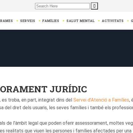
Search
for:
GRAMES
SERVEIS
FAMÍLIES
SALUT MENTAL
ACTIVITATS
SORAMENT JURÍDIC
s troba, en part, integrat dins del
Servei d’Atenció a Famílies
,
nsa del dret dels usuaris, les seves famílies i també els profess
onals de l’àmbit legal que poden oferir assessorament, moltes v
es realitats que viuen les persones i famílies afectades per una 