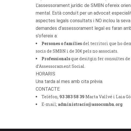
L’assessorament jurídic de SMBN ofereix orien
mental. Està conduït per un advocat especiali
aspectes legals consultats i NO inclou la seva 
demandes d’assessorament legal es faran arriba
s’ofereix a:
Persones o famílies
del territori que ho de
socis de SMBN i de 30€ pels no associats.
Professionals
que desitgin fer consultes de
d’Assessorament Social.
HORARIS
Una tarda al mes amb cita prèvia.
CONTACTE
Telèfon;
93 383 58 39
Marta Vallvé i Laia G
E-mail;
administracio@assocsmbn.org