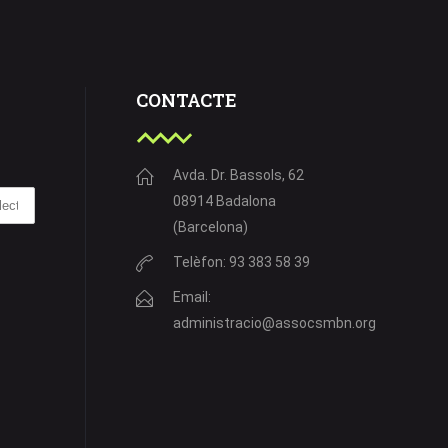
CONTACTE
Avda. Dr. Bassols, 62
08914 Badalona
(Barcelona)
Telèfon: 93 383 58 39
Email:
administracio@assocsmbn.org