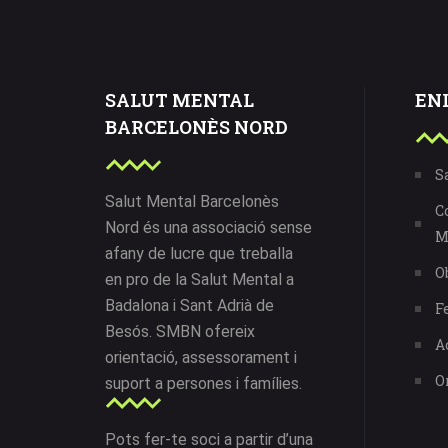
SALUT MENTAL
EN
BARCELONÈS NORD
S
Salut Mental Barcelonès
C
Nord és una associació sense
M
afany de lucre que treballa
O
en pro de la Salut Mental a
Badalona i Sant Adrià de
F
Besós. SMBN ofereix
A
orientació, assessorament i
O
suport a persones i famílies.
Pots fer-te soci a partir d’una