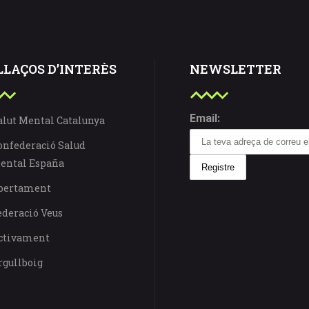
LLAÇOS D’INTERÈS
NEWSLETTER
Email:
alut Mental Catalunya
onfederació Salud
ental España
bertament
ederació Veus
ctivament
rgullboig