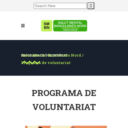
Search
for:
Salut Mental Barcelonès Nord
/
PROGRAMA DE VOLUNTARIAT
Programa de voluntariat
PROGRAMA DE
VOLUNTARIAT