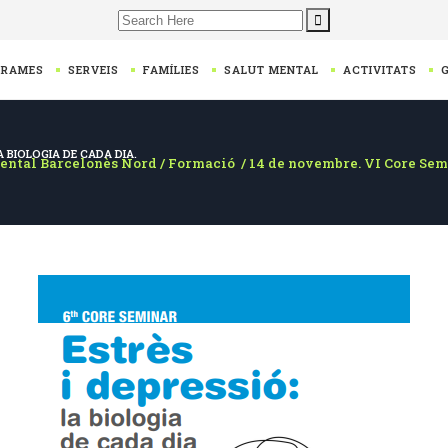
Search
for:
GRAMES
SERVEIS
FAMÍLIES
SALUT MENTAL
ACTIVITATS
A BIOLOGIA DE CADA DIA.
ental Barcelonès Nord
/
Formació
/
14 de novembre. VI Core Semin