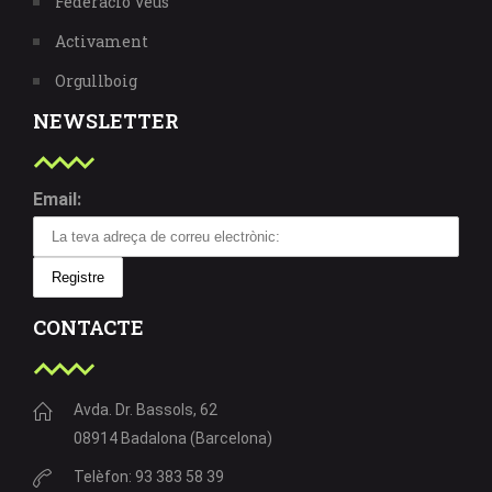
Federació Veus
Activament
Orgullboig
NEWSLETTER
Email:
CONTACTE
Avda. Dr. Bassols, 62
08914 Badalona (Barcelona)
Telèfon: 93 383 58 39