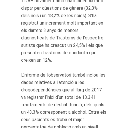
TDAH novament amb una incidència molt
dispar per qüestions de gènere (32,3%
dels nois i un 18,2% de les noies). S’ha
registrat un increment molt important en
els darrers 3 anys de menors
diagnosticats de Trastorns de l’espectre
autista que ha crescut un 24,5% i els que
presenten trastorns de conducta que
creixen un 12%.
L’informe de l’observatori també inclou les
dades relatives a l’atenció a les
drogodependències que al llarg de 2017
va registrar l’inici d’un total de 13.341
tractaments de deshabituació, dels quals
un 43,3% corresponent a alcohol. Entre els
seus pacients es troba el major
percentatge de població amb un nivell