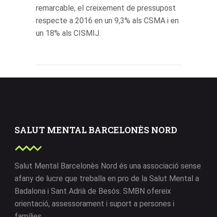
remarcable, el creixement de pressupost
respecte a 2016 en un 9,3% als CSMA i en
un 18% als CISMIJ.
SALUT MENTAL BARCELONÈS NORD
Salut Mental Barcelonès Nord és una associació sense
afany de lucre que treballa en pro de la Salut Mental a
Badalona i Sant Adrià de Besós. SMBN ofereix
orientació, assessorament i suport a persones i
famílies.