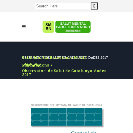
Search
for:
Salut Mental Barcelonès Nord
/
OBSERVATORI DE SALUT DE CATALUNYA: DADES 2017
Publicacions
/
Observatori de Salut de Catalunya: dades
2017