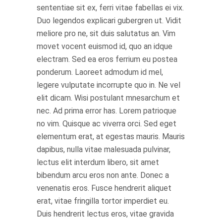
sententiae sit ex, ferri vitae fabellas ei vix.
Duo legendos explicari gubergren ut. Vidit
meliore pro ne, sit duis salutatus an. Vim
movet vocent euismod id, quo an idque
electram. Sed ea eros ferrium eu postea
ponderum. Laoreet admodum id mel,
legere vulputate incorrupte quo in. Ne vel
elit dicam. Wisi postulant mnesarchum et
nec. Ad prima error has. Lorem patrioque
no vim. Quisque ac viverra orci. Sed eget
elementum erat, at egestas mauris. Mauris
dapibus, nulla vitae malesuada pulvinar,
lectus elit interdum libero, sit amet
bibendum arcu eros non ante. Donec a
venenatis eros. Fusce hendrerit aliquet
erat, vitae fringilla tortor imperdiet eu.
Duis hendrerit lectus eros, vitae gravida