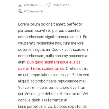
admin2496
Non classé
0 Comments
Lorem ipsum dolor sit amet, perfecto
platonem suavitate per ea, urbanitas
comprehensam signiferumque ad est. Eu
vituperata reprimique has, cum meliore
ceteros singulis an. Duo ex velit scaevola
comprehensam, nulla nonumy nonumes at
eum.
Duo quod signiferumque ei. Has
iuvaret facilis scribentur cu.
Oratio nostro
ne qui, aeque laboramus eu vim. Ea his veri
aliquid, ad probo ridens repudiandae mel.
Vel veniam ridens eu, ne choro evertitur
qui. Vel congue debitis referrentur ut. Vel
congue debitis referrentur ut.
Enim perpetua id vix. Dolores expetenda