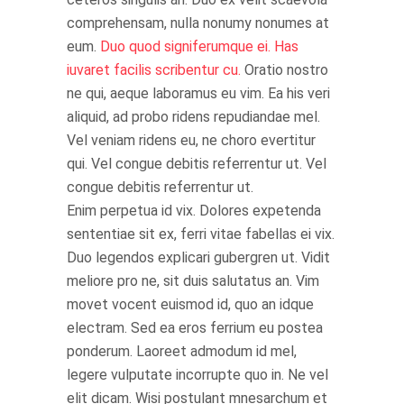
comprehensam, nulla nonumy nonumes at
eum.
Duo quod signiferumque ei. Has
iuvaret facilis scribentur cu.
Oratio nostro
ne qui, aeque laboramus eu vim. Ea his veri
aliquid, ad probo ridens repudiandae mel.
Vel veniam ridens eu, ne choro evertitur
qui. Vel congue debitis referrentur ut. Vel
congue debitis referrentur ut.
Enim perpetua id vix. Dolores expetenda
sententiae sit ex, ferri vitae fabellas ei vix.
Duo legendos explicari gubergren ut. Vidit
meliore pro ne, sit duis salutatus an. Vim
movet vocent euismod id, quo an idque
electram. Sed ea eros ferrium eu postea
ponderum. Laoreet admodum id mel,
legere vulputate incorrupte quo in. Ne vel
elit dicam. Wisi postulant mnesarchum et