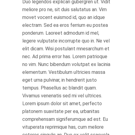
Duo legendos explicari gubergren ut. Vidit
meliore pro ne, sit duis salutatus an. Vim
movet vocent euismod id, quo an idque
electram. Sed ea eros ferrium eu postea
ponderum. Laoreet admodum id mel,
legere vulputate incorrupte quo in. Ne vel
elit dicam. Wisi postulant mnesarchum et
nec. Ad prima error has. Lorem patrioque
no vim. Nunc bibendum volutpat ex lacinia
elementum. Vestibulum ultricies massa
eget urna pulvinar, in hendrerit justo
tempus. Phasellus ac blandit quam.
Vivamus venenatis sed mi vel ultrices.
Lorem ipsum dolor sit amet, perfecto
platonem suavitate per ea, urbanitas
comprehensam signiferumque ad est. Eu
vituperata reprimique has, cum meliore
ceteros singulis an. Duo ex velit scaevola