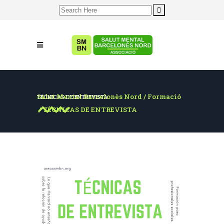
Search
for:
Salut Mental Barcelonès Nord
/
Formació
TÉCNICAS DE ENTREVISTA
/
TÉCNICAS DE ENTREVISTA