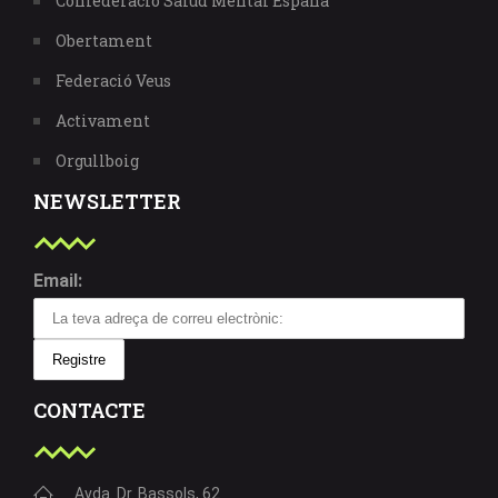
Confederació Salud Mental España
Obertament
Federació Veus
Activament
Orgullboig
NEWSLETTER
Email:
CONTACTE
Avda. Dr. Bassols, 62