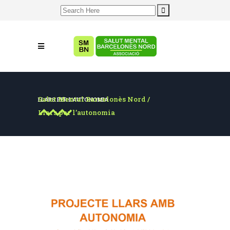
Search
for:
Salut Mental Barcelonès Nord
/
LLARS PER L’AUTONOMIA
Llars per l’autonomia