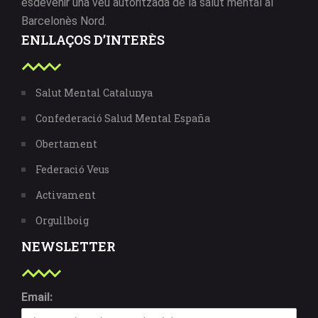
esdevenir una veu autoritzada de la salut mental al
Barcelonès Nord.
ENLLAÇOS D’INTERÈS
Salut Mental Catalunya
Confederació Salud Mental España
Obertament
Federació Veus
Activament
Orgullboig
NEWSLETTER
Email: