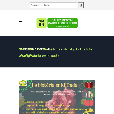
Search
for:
Salut Mental Barcelonès Nord
/
Actualitat
LA HISTÒRIA ENREDADA
/
La història enREDada