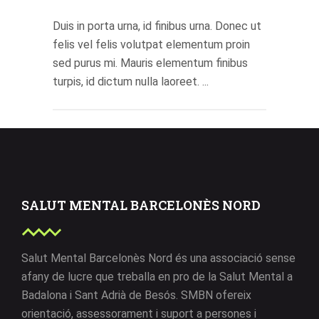
Duis in porta urna, id finibus urna. Donec ut
felis vel felis volutpat elementum proin
sed purus mi. Mauris elementum finibus
turpis, id dictum nulla laoreet. ...
SALUT MENTAL BARCELONÈS NORD
Salut Mental Barcelonès Nord és una associació sense
afany de lucre que treballa en pro de la Salut Mental a
Badalona i Sant Adrià de Besós. SMBN ofereix
orientació, assessorament i suport a persones i