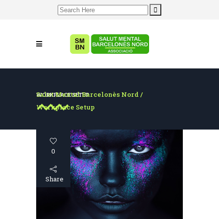
Search
for:
Salut Mental Barcelonès Nord
/
WORKPLACE SETUP
Workplace Setup
0
Share