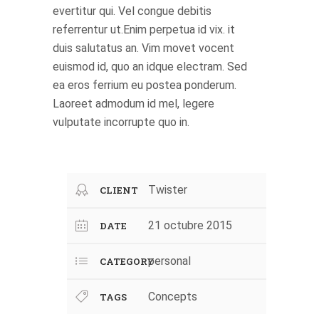
evertitur qui. Vel congue debitis
referrentur ut.Enim perpetua id vix. it
duis salutatus an. Vim movet vocent
euismod id, quo an idque electram. Sed
ea eros ferrium eu postea ponderum.
Laoreet admodum id mel, legere
vulputate incorrupte quo in.
Twister
CLIENT
21 octubre 2015
DATE
personal
CATEGORY
Concepts
TAGS