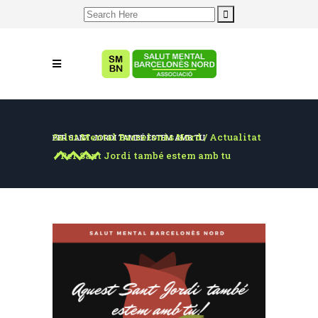
Search
for:
Salut Mental Barcelonès Nord
/
Actualitat
PER SANT JORDI TAMBÉ ESTEM AMB TU
/
Per Sant Jordi també estem amb tu