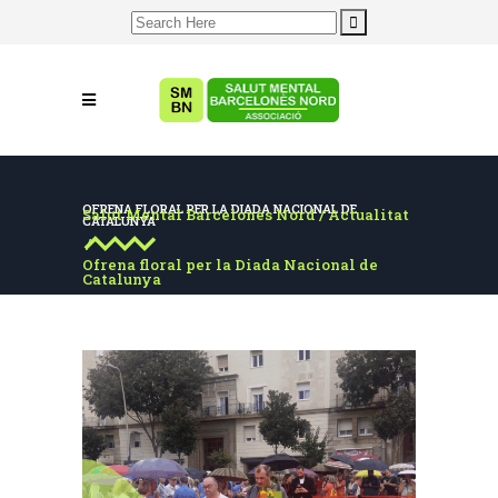
Search
for:
OFRENA FLORAL PER LA DIADA NACIONAL DE
Salut Mental Barcelonès Nord
/
Actualitat
CATALUNYA
/
Ofrena floral per la Diada Nacional de
Catalunya