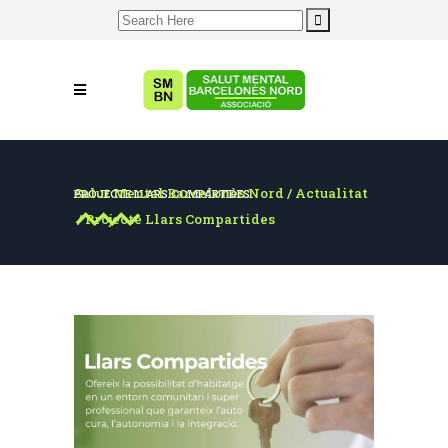
Search
for:
Salut Mental Barcelonès Nord
/
Actualitat
PROJECTE LLARS COMPARTIDES
/
Projecte Llars Compartides